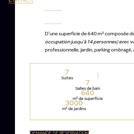
CONTACT
D’une superficie de 640 m² composée de 
occupation jusqu’à 14 personnes)
avec vu
professionnelle, jardin, parking ombragé, a
7
Suites
7
Salles de bain
640
m² de superficie
3000
m² de jardins
DEMANDE DE RESERVATION