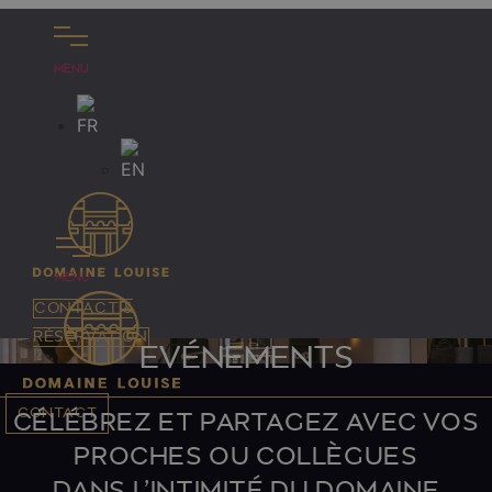
Aller
au
MENU
contenu
MENU
CONTACT &
RÉSERVATION
EVÉNEMENTS
CONTACT
CÉLÉBREZ ET PARTAGEZ AVEC VOS
PROCHES OU COLLÈGUES
DANS L’INTIMITÉ DU DOMAINE