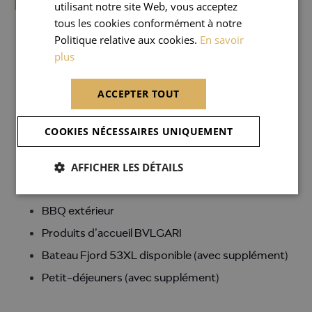
DOMAINE LOUISE
utilisant notre site Web, vous acceptez
tous les cookies conformément à notre
Villa Manager
Politique relative aux cookies.
En savoir
plus
Conciergerie sur mesure
Système de sécurité 24/24
ACCEPTER TOUT
Ménage quotidien
Blanchisserie (avec supplément)
COOKIES NÉCESSAIRES UNIQUEMENT
Service couverture (avec supplément)
AFFICHER LES DÉTAILS
Entretien des parcs et jardins
Technicien sur site
BBQ extérieur
Produits d’accueil BVLGARI
Bateau Fjord 53XL disponible (avec supplément)
Petit-déjeuners (avec supplément)