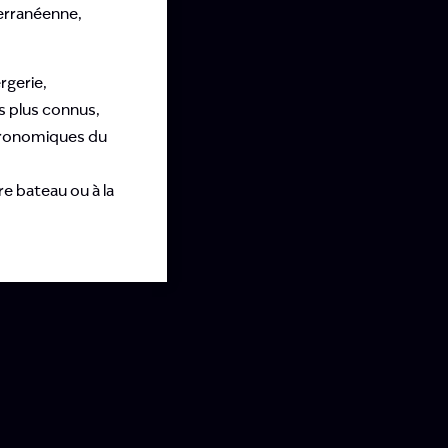
terranéenne,
rgerie,
es plus connus,
tronomiques du
e bateau ou à la