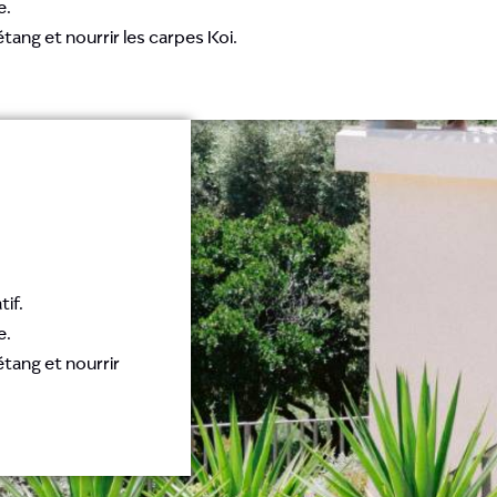
e.
ang et nourrir les carpes Koi.
if.
e.
tang et nourrir